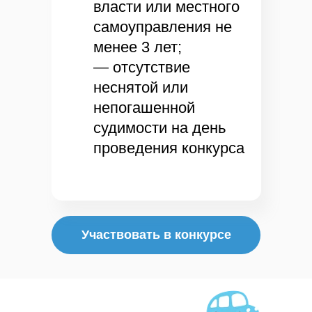
власти или местного
самоуправления не
менее 3 лет;
—
отсутствие
неснятой или
непогашенной
судимости на день
проведения конкурса
Как переехать
Для членов семей
+7 (816) 233 99 15
+7 (960) 206 60 55
Жилье
Участвовать в конкурсе
office@novgorodwork.ru