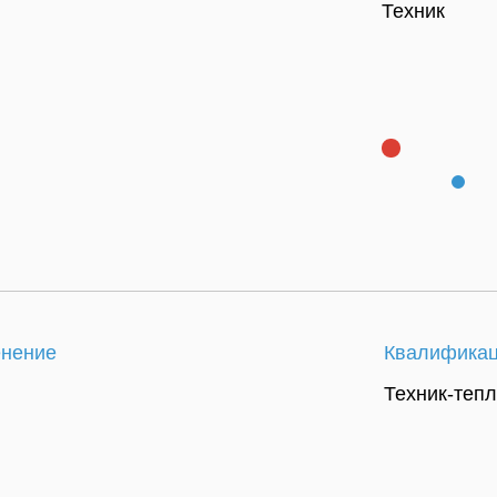
Техник
Вакансии в
Переезд для
городе
семей
нение
Квалифика
Техник-теп