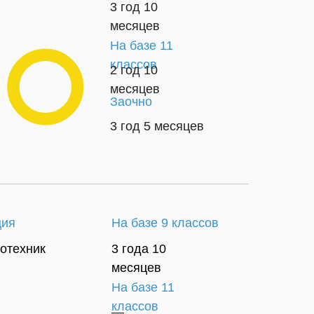
3 год 10
Как
месяцев
добраться
На базе 11
классов
2 год 10
месяцев
Заочно
3 год 5 месяцев
ция
На базе 9 классов
лотехник
3 года 10
месяцев
На базе 11
классов
—