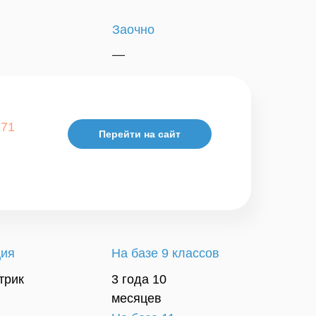
Заочно
—
 71
Перейти на сайт
ция
На базе 9 классов
трик
3 года 10
+7 (960) 206 60 55
месяцев
+7 (816) 233 99 15