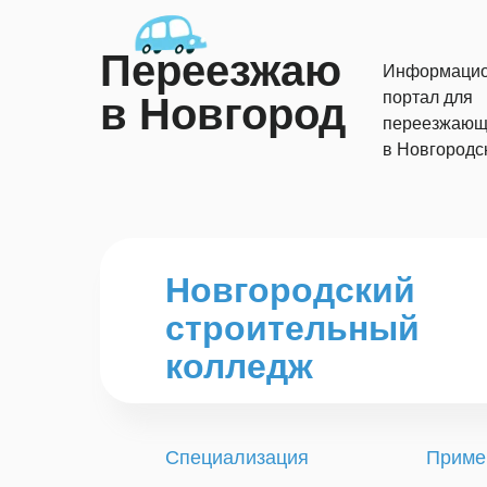
Переезжаю
Информаци
портал для
в Новгород
переезжающ
в Новгородс
Новгородский
строительный
колледж
Специализация
Приме