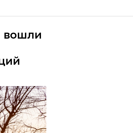
й вошли
ций