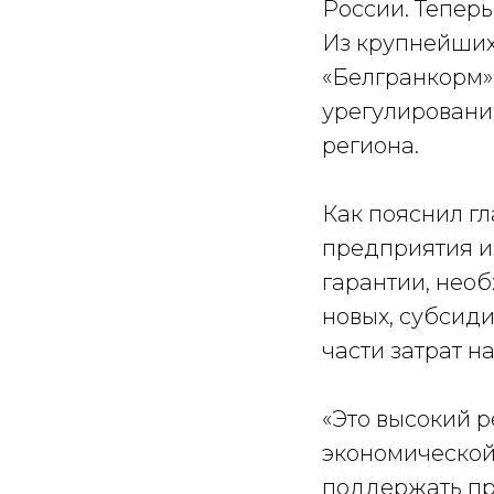
России. Теперь
Из крупнейших
«Белгранкорм»
урегулировани
региона.
Как пояснил г
предприятия и
гарантии, нео
новых, субсид
части затрат н
«Это высокий р
экономической
поддержать пр