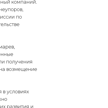
ьный компаний.
неупоров,
миссии по
ельстве
марев,
енные
ли получения
 на возмещение
 в условиях
жно
их развития и