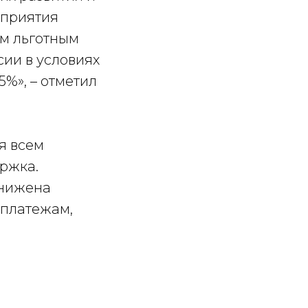
дприятия
ым льготным
ии в условиях
5%», – отметил
я всем
ржка.
снижена
 платежам,