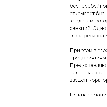
бесперебойной
открывает бизн
кредитам, кот
санкций. Одно 
глава региона
При этом в сл
предприятиям 
Предоставляют
налоговая став
введён морато
По информации