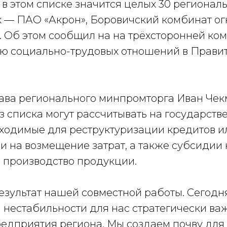
 в этом списке значится целых 30 регионал
 — ПАО «Акрон», Боровичский комбинат ог
. Об этом сообщил на на трёхсторонней ко
ю социально-трудовых отношений в Правит
лава регионального минпромторга Иван Чек
з списка могут рассчитывать на государств
бходимые для реструктуризации кредитов и
ии на возмещение затрат, а также субсидии
а производство продукции.
езультат нашей совместной работы. Сегодня
 нестабильности для нас стратегически ва
едприятия региона. Мы создаем почву для 