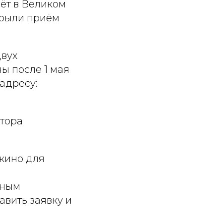
ёт в Великом
крыли приём
двух
ы после 1 мая
 адресу:
тора
 кино для
ьным
авить заявку и