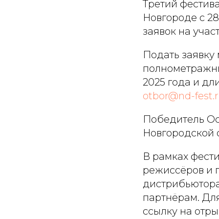
Третий фестив
Новгороде с 28
заявок на учас
Подать заявку 
полнометражны
2025 года и дл
otbor@nd-fest.
Победитель Ос
Новгородской о
В рамках фест
режиссёров и 
дистрибьютора
партнёрам. Для
ссылку на отры