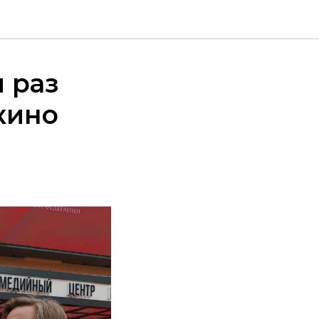
 раз
кино