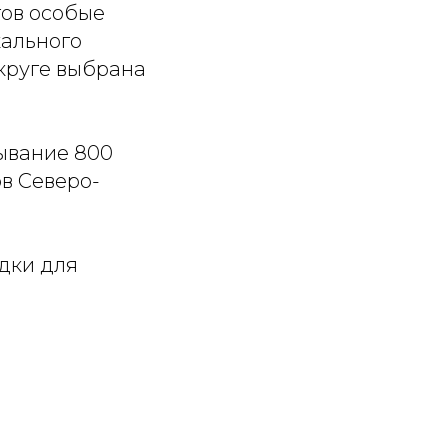
гов особые
кального
круге выбрана
ывание 800
ов Северо-
дки для