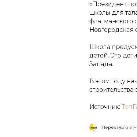
«Президент пр
школы для тал
флагманского 
Новгородская о
Школа предусм
детей. Это дет
Запада.
В этом году н
строительства 
Источник:
ТопГ
Переезжаю в Н