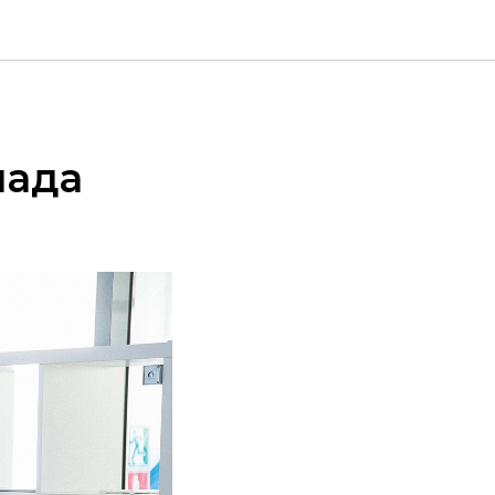
я
пада