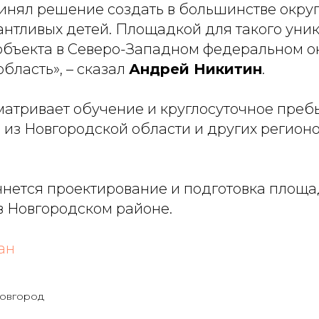
инял решение создать в большинстве окру
антливых детей. Площадкой для такого уни
объекта в Северо-Западном федеральном о
бласть», – сказал
Андрей Никитин
.
атривает обучение и круглосуточное преб
и из Новгородской области и других регион
ачнется проектирование и подготовка площа
в Новгородском районе.
ан
овгород