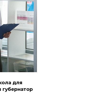
кола для
л губернатор