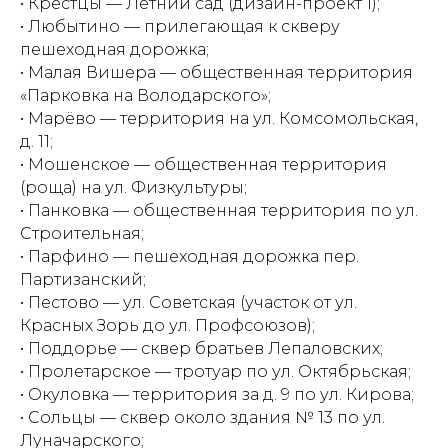
• Крестцы — Летний сад (дизайн-проект 1);
• Любытино — прилегающая к скверу
пешеходная дорожка;
• Малая Вишера — общественная территория
«Парковка на Володарского»;
• Марёво — территория на ул. Комсомольская,
д. 11;
• Мошенское — общественная территория
(роща) на ул. Физкультуры;
• Панковка — общественная территория по ул.
Строительная;
• Парфино — пешеходная дорожка пер.
Партизанский;
• Пестово — ул. Советская (участок от ул.
Красных Зорь до ул. Профсоюзов);
• Поддорье — сквер братьев Лепаловских;
• Пролетарское — тротуар по ул. Октябрьская;
• Окуловка — территория за д. 9 по ул. Кирова;
• Сольцы — сквер около здания № 13 по ул.
Луначарского;